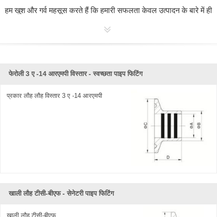
हम खुश और गर्व महसूस करते हैं कि हमारी सफलता केवल उत्पादन के बारे में ही
जानती है कि कैसे और रोज़ नवाचार, बल्कि प्रत्येक उत्पादन चरण में सख्त
निरीक्षण भी किया गया है। ऐसे सफल अनुभव के साथ, हम ग्राहकों के साथ
साझा करने के लिए निम्नलिखित उत्पादों के साथ अपने उत्पाद लाएंगे: अधिक
सुरक्षा, कम लागत, उच्च गुणवत्ता, लंबी सेवा जीवन और बेहतर दक्षता।
फेरोली 3 ए -14 आरएमपी विस्तार - स्वच्छता पाइप फिटिंग
टेक कंट्रोल के
सैनिटरी पाइप
फिटिंग
का प्रत्येक टुकड़ा, सख्त सामग्री
नियंत्रण और विश्व स्तरीय स्वच्छता मानकों और सुरक्षा की आवश्यकताओं को
पूरा करने के लिए उच्चतम परिशुद्धता के तहत तैयार किया गया है। इसके
प्रकार लौह लौह विस्तार 3 ए -14 आरएमपी
अलावा, उत्कृष्ट धातुकर्म विशेषताओं और कठोर आयामों को सभी पाइपिंग
इंजीनियरों द्वारा पसंद किया जाता है। टेक कंट्रोल, प्रोसेसर्स के विभिन्न
प्रकार के विकल्पों के लिए मानक और विशेष फिटिंग की पूरी लाइन प्रदान
करता है, कनेक्शन शैली में बट वेल्ड, विस्तार और नली एडाप्टर शामिल हैं,
अनुरोध पर उत्पाद कैटलॉग उपलब्ध हैं।
खाली लौह टीसी-बीएफ - सेनेटरी पाइप फिटिंग
खाली लौह टीसी-बीएफ