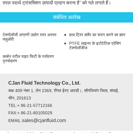
तरल पदार्थ ट्रांसमिशन उत्पादों प्रदान करना है" को गले लगाते हैं।
संबंधित आलेख
टेक्नोलॉजी अग्रणी उद्योग स्तर अस्तर
हाथ ट्रिप क्लैंप का चयन करने का ज्ञान
फ्लुओरी
PTFE लाइनर के इटोटेटिक प्रेसिंग
टेक्नोलॉजीज
कार्बन स्टील पाइप फिटी के पर्यावरण
पुनर्चक्रण
CJan Fluid Technology Co., Ltd.
कक्ष 409 नंबर 1, लेन 2369, रोंंगल ईस्ट आरडी।, सोंगजियांग जिला, शंघाई,
चीन, 201613
TEL:+ 86-21-57712166
FAX:+ 86-21-80105029
sales@cjanfluid.com
EMAIL: