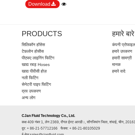
Download
PRODUCTS
हमारे बारे 
सिलिकॉन हॉसेस
कंपनी प्रोफाइ
टेफ़लोन होसीस
हमारे उपकरण
पीएफए ​​लाइनिंग फिटिंग
हमारी सामग्री
खाद्य रबड़ Hoses
मानक
खाद्य पीवीसी होज़
हमारे वादे
नली फिटिंग
सेनेटरी पाइप फिटिंग
द्रव उपकरण
अन्य लोग
CJan Fluid Technology Co., Ltd.
कक्ष 409 नंबर 1, लेन 2369, रोंंगल ईस्ट आरडी।, सोंगजियांग जिला, शंघाई, चीन, 201
दूर: + 86-21-57712166
फैक्स: + 86-21-80105029
ई-मेल:sales@cjanfluid.com