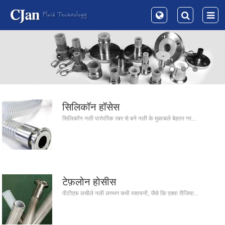
सिलिकॉन हॉसेस
सिलिकॉन नली पारंपरिक रबर से बने नली के मुकाबले बेहतर गर...
टेफ़लोन होसीस
पीटीएफ लचीले नली लगभग सभी रसायनों, जैसे कि एक्वा रीजिया...