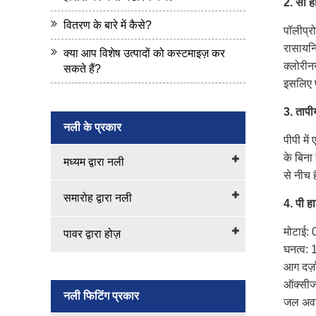
2. सी
ह
वितरण के बारे में कैसे?
पॉलीप्र
रासायनि
क्या आप विशेष उत्पादों को कस्टमाइज़ कर
क्लोरीन
सकते हैं?
इसलिए प
3.
तापीय
नली के प्रकार
पीपी में
के
बिना
मध्यम द्वारा नली
से नीच ह
समारोह द्वारा नली
4. पी
हा
मोटाई: 
पावर द्वारा होज़
घनत्व: 1
आग दर्
ऑक्सीजन
नली फिटिंग प्रकार
जल अवश