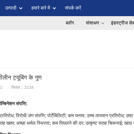
उत्पादों
हमारे बारे में
संपर्क करें
ब्लॉग
संसाधन
इंडस्ट्रीज से
ीलीन ट्यूबिंग के गुण
31
क्लिक：2134
म्बिनेशन संपत्ति:
्रतिरोध; विरोधी जंग संपत्ति; पोर्टेबिलिटी; कम घनत्व; उच्च तापमान प्रतिरोध; उम्
तह खत्म; अच्छा थर्मल स्थिरता; कम पिघलने की दर; उत्कृष्ट सतह चिकनाई; खाद्य 