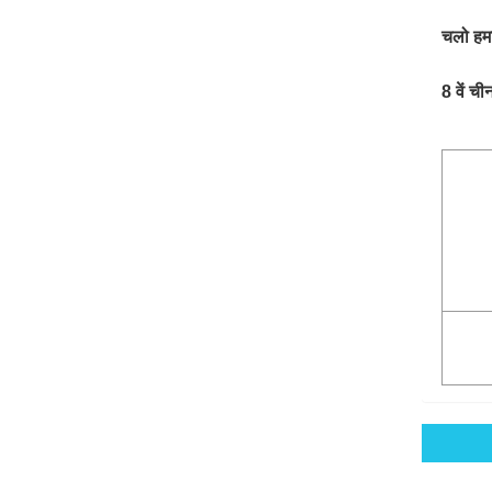
चलो हमा
8 वें ची