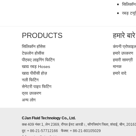
सिलिकॉन
रबड़ टयूब
PRODUCTS
हमारे बारे 
सिलिकॉन हॉसेस
कंपनी प्रोफाइ
टेफ़लोन होसीस
हमारे उपकरण
पीएफए ​​लाइनिंग फिटिंग
हमारी सामग्री
खाद्य रबड़ Hoses
मानक
खाद्य पीवीसी होज़
हमारे वादे
नली फिटिंग
सेनेटरी पाइप फिटिंग
द्रव उपकरण
अन्य लोग
CJan Fluid Technology Co., Ltd.
कक्ष 409 नंबर 1, लेन 2369, रोंंगल ईस्ट आरडी।, सोंगजियांग जिला, शंघाई, चीन, 201
दूर: + 86-21-57712166
फैक्स: + 86-21-80105029