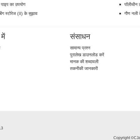
 पाइप का उपयोग
पॉलीथीन ट
िंग स्टोरेज (II) के सुझाव
गौण नली क
में
संसाधन
ल
सामान्य प्रश्न
पुरालेख डाउनलोड करें
मानक की शब्दावली
तकनीकी जानकारी
613
Copyright ©CJan