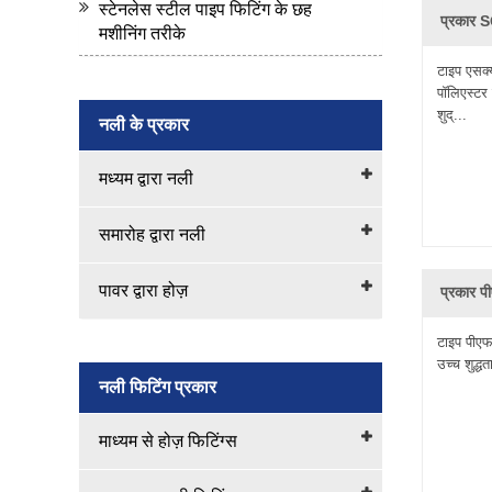
स्टेनलेस स्टील पाइप फिटिंग के छह
प्रकार S
मशीनिंग तरीके
CJan - सिलिकॉन नली निर्माता विश्वसनीय सिलिकॉन टयूबिंग खाद्य ग
रबड़ के नली से अधिक मजबूत, कठोर और अधिक लचीले हैं। आप पाएं
टाइप एसक्
पॉलिएस्टर
आपूर्ति के लिए प्रतिबद्ध है।
शुद्...
हमारे सिद्धांत के रूप में सीजेन 'मूल्य में उच्च मूल्य, कुशल उत्प
नली के प्रकार
मध्यम द्वारा नली
समारोह द्वारा नली
पावर द्वारा होज़
प्रकार प
टाइप पीएफ
उच्च शुद्ध
नली फिटिंग प्रकार
माध्यम से होज़ फिटिंग्स