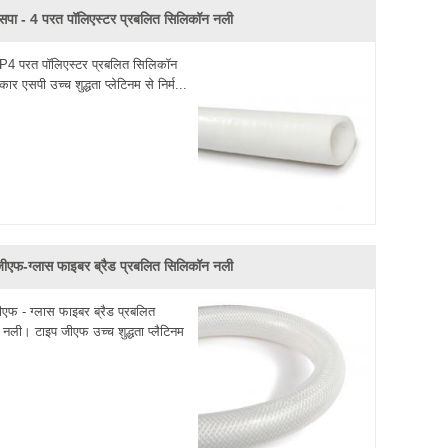
पा - 4 परत पॉलिएस्टर प्रबलित सिलिकॉन नली
ं। यह एक अच्छी तरह से सिद्ध तथ्य है कि सिलिकॉन हॉसेस सामान्य
उच्च गुणवत्ता
लट में सिलिकॉन टयूबिंग
, खाद्य ग्रेड टयूबिंग की
P4 परत पॉलिएस्टर प्रबलित सिलिकॉन
ार एसपी उच्च शुद्धता प्लेटिनम से निर्म...
पर्क करने के लिए आपका स्वागत है
जीएफ-ग्लास फाइबर ब्रैड प्रबलित सिलिकॉन नली
ीएफ - ग्लास फाइबर ब्रैड प्रबलित
नली। टाइप जीएफ उच्च शुद्धता प्लैटिनम