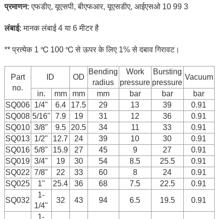
प्रमाणन:
एफडीए, यूएसपी, बीएफआर, यूएसडीए, आईएसओ 10 99 3
लंबाई:
मानक लंबाई 4 या 6 मीटर है
** प्रत्येक 1 ℃ 100 ℃ से ऊपर के लिए 1% से दबाव गिरावट।
Bending
Work
Bursting
Part
ID
OD
Vacuum
radius
pressure
pressure
no.
in.
mm
mm
mm
bar
bar
bar
SQ006
1/4"
6.4
17.5
29
13
39
0.91
SQ008
5/16"
7.9
19
31
12
36
0.91
SQ010
3/8"
9.5
20.5
34
11
33
0.91
SQ013
1/2"
12.7
24
39
10
30
0.91
SQ016
5/8"
15.9
27
45
9
27
0.91
SQ019
3/4"
19
30
54
8.5
25.5
0.91
SQ022
7/8"
22
33
60
8
24
0.91
SQ025
1"
25.4
36
68
7.5
22.5
0.91
1-
SQ032
32
43
94
6.5
19.5
0.91
1/4"
1-