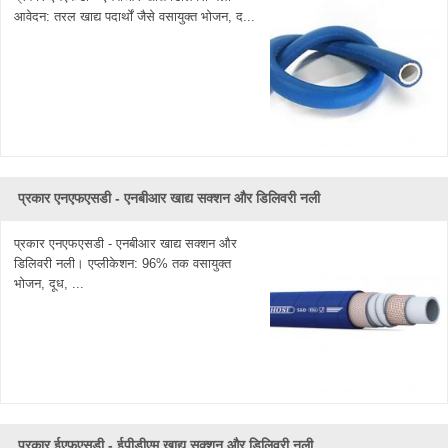
ग्रेड के नली गंधहीन और बेस्वाद हैं।
आवेदन: तरल खाद्य पदार्थों जैसे वसायुक्त भोजन, द...
5. नो फाथलेट
6. लचीले
CJan कंपनी - रबड़ नली निर्माताओं उच्च गुणवत्ता वाले रबड़ टयूबिंग बिक्री के
लिए प्रदान करते हैं। रबर के नली विभिन्न प्रकार के अनुप्रयोगों के लिए
उपलब्ध हैं, जिसमें गर्म पानी, खट्टे और रस, बीयर और शराब, दूध, आटा आदि
शामिल हैं।
हमारे सिद्धांत के रूप में सीजेन 'मूल्य में उच्च मूल्य, कुशल उत्पादन समय और
प्रकार एनएफएसडी - एनबीआर खाद्य सक्शन और डिलिवरी नली
उत्कृष्ट बिक्री सेवाओं की प्राथमिकता' को प्राथमिकता देता है हमसे संपर्क
करने के लिए आपका स्वागत है
प्रकार एनएफएसडी - एनबीआर खाद्य सक्शन और
डिलिवरी नली। एप्लीकेशन: 96% तक वसायुक्त
भोजन, दूध, ...
प्रकार ईएफएसडी - ईपीडीएम खाद्य सक्शन और डिलिवरी नली