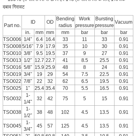
दबाव गिरावट
Bending
Work
Bursting
ID
OD
Vacuum
Part no.
radius
pressure
pressure
in.
mm
mm
mm
bar
bar
bar
TSO006
1/4"
6.4
16.4
33
11
33
0.91
TSO008
5/16"
7.9
17.9
35
10
30
0.91
TSO010
3/8"
9.5
19.5
37
9
27
0.91
TSO013
1/2"
12.7
22.7
41
8.5
25.5
0.91
TSO016
5/8"
15.9
25.9
48
8
24
0.91
TSO019
3/4"
19
29
54
7.5
22.5
0.91
TSO022
7/8"
22
32
62
6.5
19.5
0.91
TSO025
1"
25.4
35.4
70
5.5
16.5
0.91
1-
TSO032
32
42
75
5
15
0.91
1/4"
1-
TSO038
38
48
102
4.5
13.5
0.91
1/2"
1-
TSO045
45
57
125
4.5
13.5
0.91
3/4"