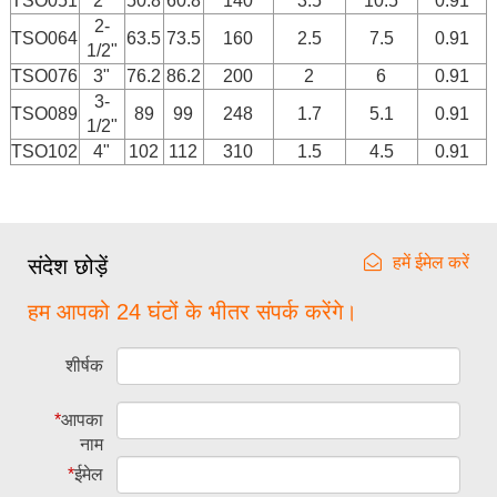
TSO051
2"
50.8
60.8
140
3.5
10.5
0.91
2-
TSO064
63.5
73.5
160
2.5
7.5
0.91
1/2"
TSO076
3"
76.2
86.2
200
2
6
0.91
3-
TSO089
89
99
248
1.7
5.1
0.91
1/2"
TSO102
4"
102
112
310
1.5
4.5
0.91
हमें ईमेल करें
संदेश छोड़ें
हम आपको 24 घंटों के भीतर संपर्क करेंगे।
शीर्षक
*
आपका
नाम
*
ईमेल