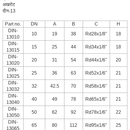
अखरोट
दीन-13
Part no.
DN
A
B
C
H
DIN-
10
19
38
Rd28x1/8"
18
13010
DIN-
15
25
44
Rd34x1/8"
18
13015
DIN-
20
31
54
Rd44x1/6"
20
13020
DIN-
25
36
63
Rd52x1/6"
21
13025
DIN-
32
42.5
70
Rd58x1/6"
21
13032
DIN-
40
49
78
Rd65x1/6"
21
13040
DIN-
50
62
92
Rd78x1/6"
22
13050
DIN-
65
80
112
Rd95x1/6"
25
13065