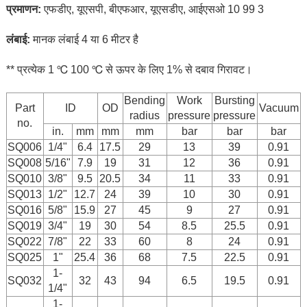
प्रमाणन:
एफडीए, यूएसपी, बीएफआर, यूएसडीए, आईएसओ 10 99 3
लंबाई:
मानक लंबाई 4 या 6 मीटर है
** प्रत्येक 1 ℃ 100 ℃ से ऊपर के लिए 1% से दबाव गिरावट।
Bending
Work
Bursting
Part
ID
OD
Vacuum
radius
pressure
pressure
no.
in.
mm
mm
mm
bar
bar
bar
SQ006
1/4"
6.4
17.5
29
13
39
0.91
SQ008
5/16"
7.9
19
31
12
36
0.91
SQ010
3/8"
9.5
20.5
34
11
33
0.91
SQ013
1/2"
12.7
24
39
10
30
0.91
SQ016
5/8"
15.9
27
45
9
27
0.91
SQ019
3/4"
19
30
54
8.5
25.5
0.91
SQ022
7/8"
22
33
60
8
24
0.91
SQ025
1"
25.4
36
68
7.5
22.5
0.91
1-
SQ032
32
43
94
6.5
19.5
0.91
1/4"
1-