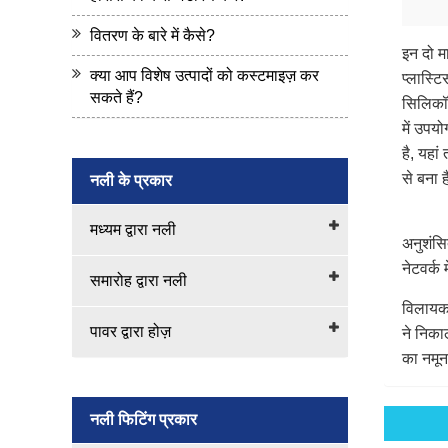
वितरण के बारे में कैसे?
इन दो मा
क्या आप विशेष उत्पादों को कस्टमाइज़ कर
प्लास्ट
सकते हैं?
सिलिकॉन
में उपय
है, यहा
से बना 
नली के प्रकार
मध्यम द्वारा नली
अनुशंसि
नेटवर्क
समारोह द्वारा नली
विलायक 
पावर द्वारा होज़
ने निका
का नमून
नली फिटिंग प्रकार