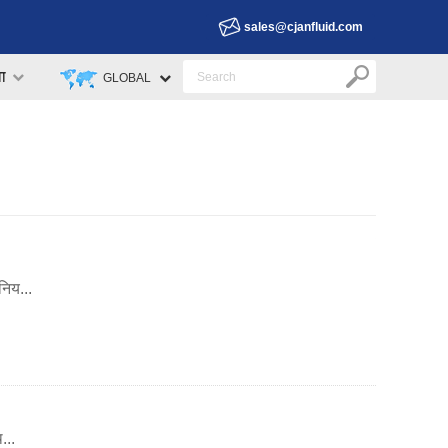
sales@cjanfluid.com
वा
GLOBAL
निय...
...