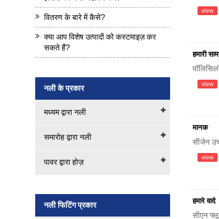
view
वितरण के बारे में कैसे?
क्या आप विशेष उत्पादों को कस्टमाइज़ कर
सकते हैं?
हमारी साम
पॉलिसिलॉक
view
नली के प्रकार
मध्यम द्वारा नली
मानक
समारोह द्वारा नली
सीजेन उच्
view
पावर द्वारा होज़
हमारे वादे
नली फिटिंग प्रकार
सीएन फ्लू